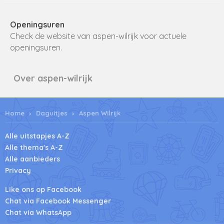
Openingsuren
Check de website van aspen-wilrijk voor actuele
openingsuren.
Over aspen-wilrijk
Home
Daguitjes
Aspen Wilrijk
Alle uitstapjes A-Z
Alle thema's A-Z
Alle aanbieders
Privacy
Like ons op Facebook
Chat via Facebook Messenger
Chat via WhatsApp