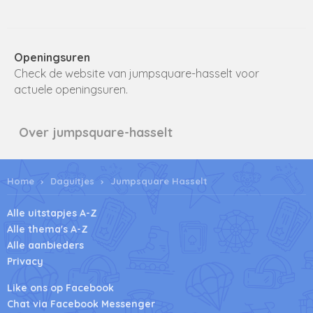
Openingsuren
Check de website van jumpsquare-hasselt voor
actuele openingsuren.
Over jumpsquare-hasselt
Home
Daguitjes
Jumpsquare Hasselt
Alle uitstapjes A-Z
Alle thema's A-Z
Alle aanbieders
Privacy
Like ons op Facebook
Chat via Facebook Messenger