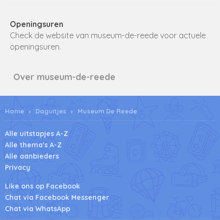
Openingsuren
Check de website van museum-de-reede voor actuele
openingsuren.
Over museum-de-reede
Home
Daguitjes
Museum De Reede
Alle uitstapjes A-Z
Alle thema's A-Z
Alle aanbieders
Privacy
Like ons op Facebook
Chat via Facebook Messenger
Chat via WhatsApp