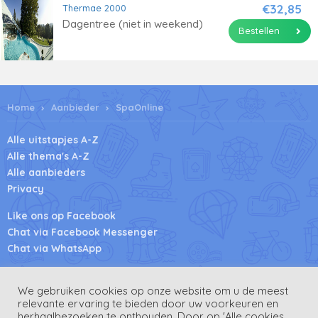
€32,85
Thermae 2000
Dagentree (niet in weekend)
Bestellen
Home
Aanbieder
SpaOnline
Alle uitstapjes A-Z
Alle thema's A-Z
Alle aanbieders
Privacy
Like ons op Facebook
Chat via Facebook Messenger
Chat via WhatsApp
Hoe werkt het
We gebruiken cookies op onze website om u de meest
Beoordeel ons op Trustpilot
relevante ervaring te bieden door uw voorkeuren en
Blog
herhaalbezoeken te onthouden. Door op 'Alle cookies