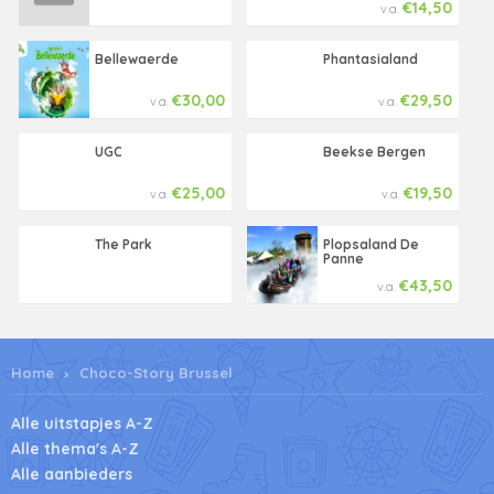
€14,50
v.a.
Bellewaerde
Phantasialand
€30,00
€29,50
v.a.
v.a.
UGC
Beekse Bergen
€25,00
€19,50
v.a.
v.a.
The Park
Plopsaland De
Panne
€43,50
v.a.
Home
Choco-Story Brussel
Alle uitstapjes A-Z
Alle thema's A-Z
Alle aanbieders