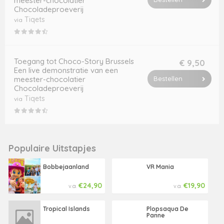
meester-chocolatier
Chocoladeproeverij
Tiqets
via
Toegang tot Choco-Story Brussels
€ 9,50
Een live demonstratie van een
meester-chocolatier
Bestellen
Chocoladeproeverij
Tiqets
via
Populaire Uitstapjes
Bobbejaanland
VR Mania
€24,90
€19,90
v.a.
v.a.
Tropical Islands
Plopsaqua De
Panne