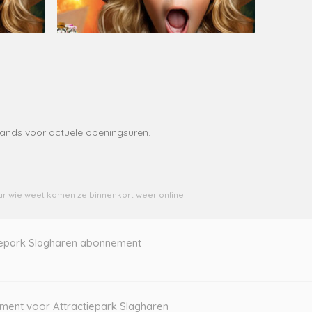
lands voor actuele openingsuren.
r wie weet komen ze binnenkort weer online
iepark Slagharen abonnement
ent voor Attractiepark Slagharen