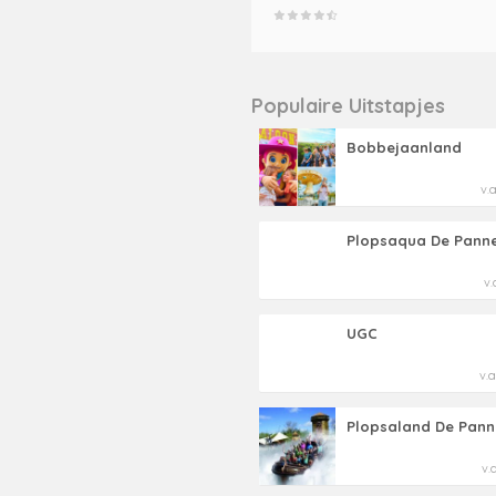
Populaire Uitstapjes
Bobbejaanland
v.
Plopsaqua De Pann
v.
UGC
v.a
Plopsaland De Pann
v.