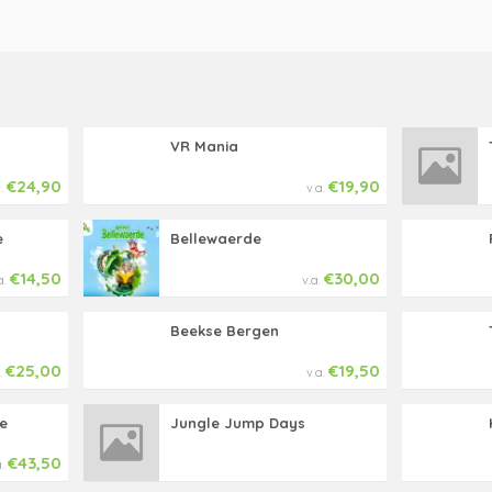
VR Mania
€24,90
€19,90
a.
v.a.
e
Bellewaerde
€14,50
€30,00
a.
v.a.
Beekse Bergen
€25,00
€19,50
.
v.a.
e
Jungle Jump Days
€43,50
a.