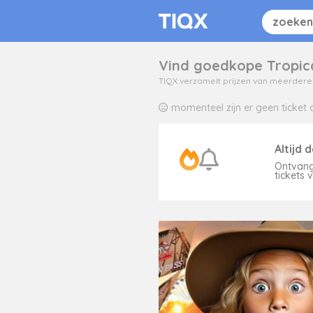
Vind goedkope Tropica
TIQX verzamelt prijzen van meerdere t
momenteel zijn er geen ticket d
Altijd 
Ontvang
tickets 