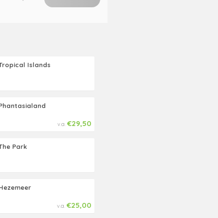
Tropical Islands
Phantasialand
€29,50
v.a.
The Park
Hezemeer
€25,00
v.a.