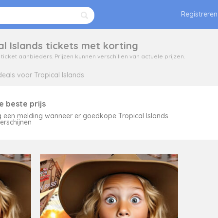
Registreren
l Islands tickets met korting
icket aanbieders. Prijzen kunnen verschillen van actuele prijzen.
eals voor Tropical Islands
de beste prijs
 een melding wanneer er goedkope Tropical Islands
verschijnen