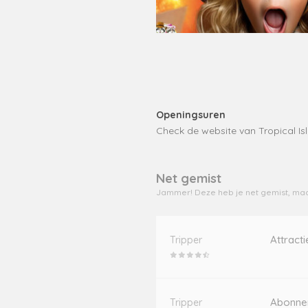
Openingsuren
Check de website van Tropical Is
Net gemist
Jammer! Deze heb je net gemist, maa
Attract
Tripper
Abonnem
Tripper