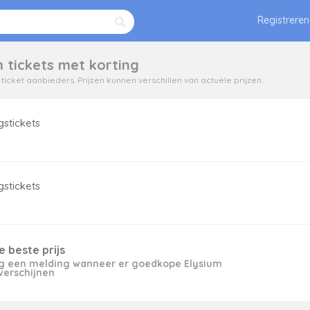
Registreren
 tickets met korting
icket aanbieders. Prijzen kunnen verschillen van actuele prijzen.
stickets
stickets
de beste prijs
g een melding wanneer er goedkope Elysium
 verschijnen