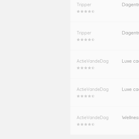
Dagentr
Tripper
Dagentr
Tripper
Luxe ca
ActieVandeDag
Luxe ca
ActieVandeDag
Wellnes
ActieVandeDag