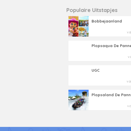
Populaire Uitstapjes
Bobbejaanland
v.
Plopsaqua De Pann
v.
UGC
v.a
Plopsaland De Pann
v.