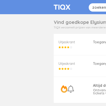
Vind goedkope Elysium
TIQX verzamelt prijzen van meerdere t
Toegang
Uitjeskrant
Toegang
Uitjeskrant
Altijd 
Ontvan
tickets