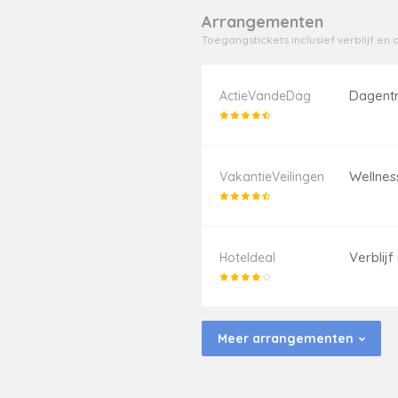
Arrangementen
Toegangstickets inclusief verblijf e
Dagentr
ActieVandeDag
Wellness
VakantieVeilingen
Verblijf
Hoteldeal
Meer arrangementen