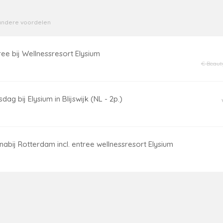
n andere voordelen
ee bij Wellnessresort Elysium
€ Beaut
dag bij Elysium in Blijswijk (NL - 2p.)
 nabij Rotterdam incl. entree wellnessresort Elysium