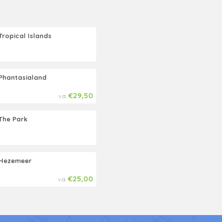
Tropical Islands
Phantasialand
€29,50
v.a.
The Park
Hezemeer
€25,00
v.a.