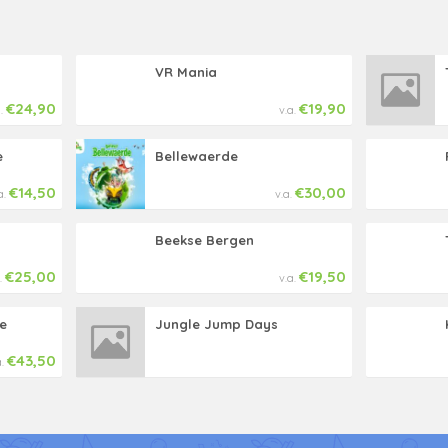
VR Mania
€24,90
€19,90
a.
v.a.
e
Bellewaerde
€14,50
€30,00
a.
v.a.
Beekse Bergen
€25,00
€19,50
.
v.a.
e
Jungle Jump Days
€43,50
a.