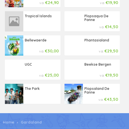
€24,90
€19,90
v.a.
v.a.
Tropical Islands
Plopsaqua De
Panne
€14,50
v.a.
Bellewaerde
Phantasialand
€30,00
€29,50
v.a.
v.a.
UGC
Beekse Bergen
€25,00
€19,50
v.a.
v.a.
The Park
Plopsaland De
Panne
€43,50
v.a.
Home
Gardaland