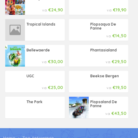
€24,90
€19,90
v.a.
v.a.
Tropical Islands
Plopsaqua De
Panne
€14,50
v.a.
Bellewaerde
Phantasialand
€30,00
€29,50
v.a.
v.a.
UGC
Beekse Bergen
€25,00
€19,50
v.a.
v.a.
The Park
Plopsaland De
Panne
€43,50
v.a.
Home
Zoo Antwerpen